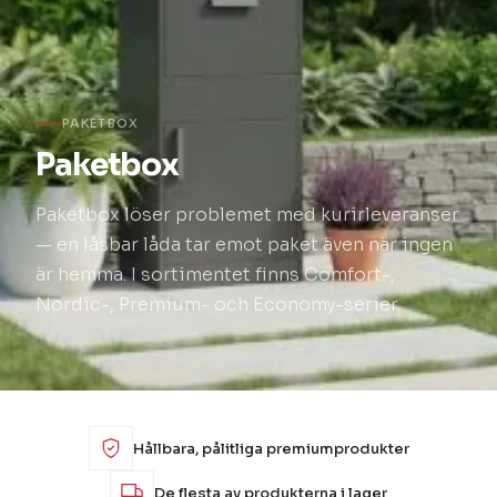
PAKETBOX
Paketbox
Paketbox löser problemet med kurirleveranser
— en låsbar låda tar emot paket även när ingen
är hemma. I sortimentet finns Comfort-,
Nordic-, Premium- och Economy-serier.
Hållbara, pålitliga premiumprodukter
De flesta av produkterna i lager