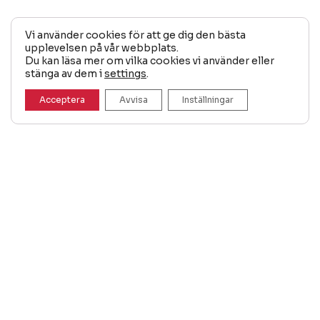
Vi använder cookies för att ge dig den bästa
upplevelsen på vår webbplats.
Du kan läsa mer om vilka cookies vi använder eller
stänga av dem i
settings
.
Acceptera
Avvisa
Inställningar
Scandipro Sverige är en del av Scandipro Group
— Nordens ledande leverantör av pop-up tält,
parasoller och markiser sedan 2002