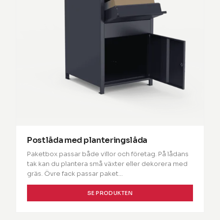
Postlåda med planteringslåda
Paketbox passar både villor och företag. På lådans
tak kan du plantera små växter eller dekorera med
gräs. Övre fack passar paket…
SE PRODUKTEN